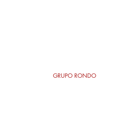
GRUPO RONDO
Rondo del Valle
Aires de Lavanda
ancelación
Barril Rojo