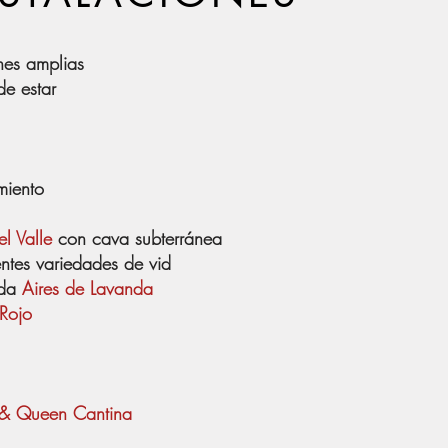
nes amplias
e estar
miento
l Valle
con cava subterránea
entes variedades de vid
nda
Aires de Lavanda
 Rojo
 & Queen Cantina