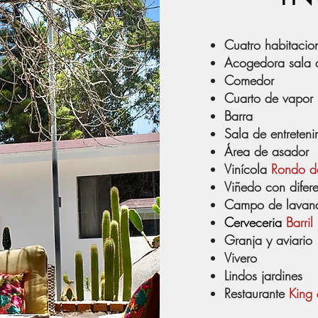
Cuatro habitacio
Acogedora sala d
Comedor
Cuarto de vapor
Barra
Sala de entreteni
Área de asador
Vinícola
Rondo de
Viñedo con difer
Campo de lava
Cerveceria
Barril
Granja y aviario
Vivero
Lindos jardines
Restaurante
King