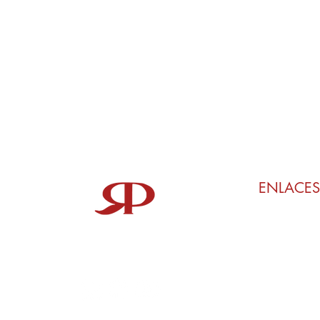
ENLACES
Mi reservación
Contacto
Políticas de c
@ranchoelparral