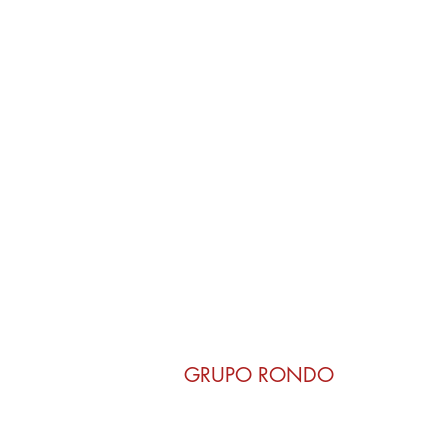
GRUPO RONDO
Rondo del Valle
Aires de Lavanda